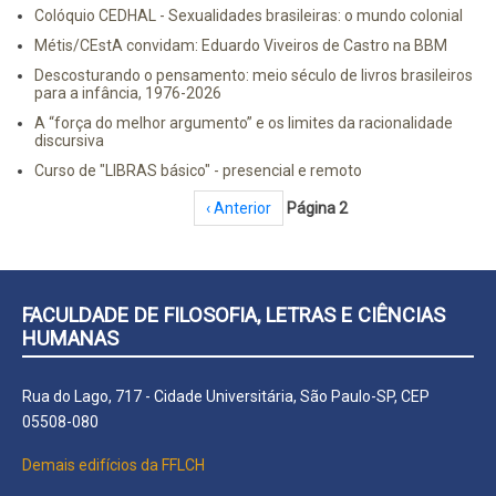
Colóquio CEDHAL - Sexualidades brasileiras: o mundo colonial
Métis/CEstA convidam: Eduardo Viveiros de Castro na BBM
Descosturando o pensamento: meio século de livros brasileiros
para a infância, 1976-2026
A “força do melhor argumento” e os limites da racionalidade
discursiva
Curso de "LIBRAS básico" - presencial e remoto
Paginação
Página anterior
‹ Anterior
Página 2
FACULDADE DE FILOSOFIA, LETRAS E CIÊNCIAS
HUMANAS
Rua do Lago, 717 - Cidade Universitária, São Paulo-SP, CEP
05508-080
Demais edifícios da FFLCH