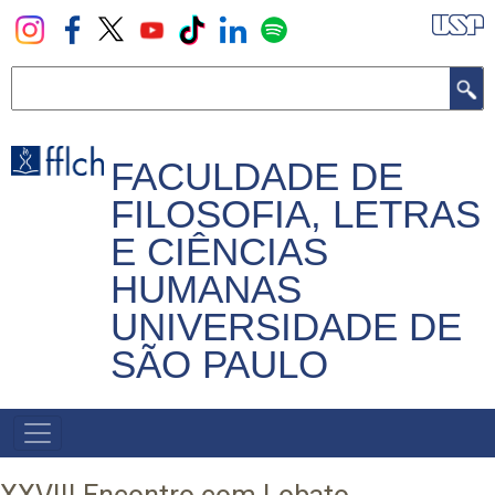
Pular
para
o
Buscar
conteúdo
principal
FACULDADE DE
FILOSOFIA, LETRAS
E CIÊNCIAS
HUMANAS
UNIVERSIDADE DE
SÃO PAULO
NAVEGADOR
PRINCIPAL