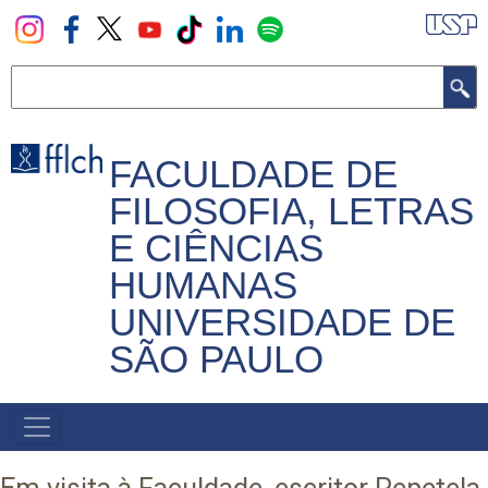
Pular
para
o
Buscar
conteúdo
principal
FACULDADE DE
FILOSOFIA, LETRAS
E CIÊNCIAS
HUMANAS
UNIVERSIDADE DE
SÃO PAULO
NAVEGADOR
PRINCIPAL