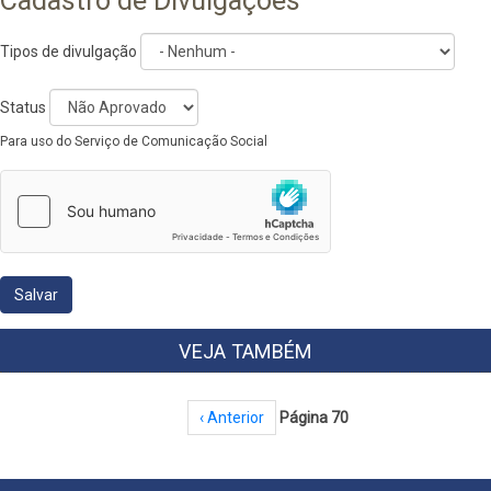
Cadastro de Divulgações
Tipos de divulgação
Status
Para uso do Serviço de Comunicação Social
Vertical
Tabs
VEJA TAMBÉM
Paginação
Página anterior
‹ Anterior
Página 70