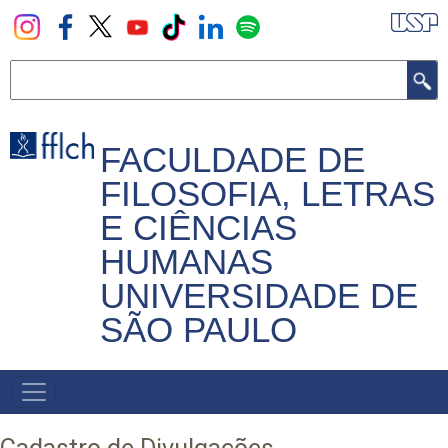
Pular
para
o
Buscar
conteúdo
principal
FACULDADE DE
FILOSOFIA, LETRAS
E CIÊNCIAS
HUMANAS
UNIVERSIDADE DE
SÃO PAULO
NAVEGADOR
PRINCIPAL