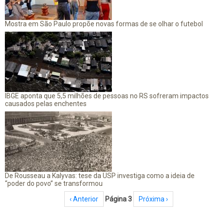
Mostra em São Paulo propõe novas formas de se olhar o futebol
IBGE aponta que 5,5 milhões de pessoas no RS sofreram impactos
causados pelas enchentes
De Rousseau a Kalyvas: tese da USP investiga como a ideia de
“poder do povo” se transformou
Paginação
Página anterior
‹ Anterior
Página 3
Próxima página
Próxima ›