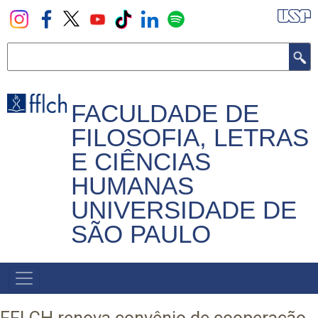
Pular
para
o
Buscar
conteúdo
principal
FACULDADE DE
FILOSOFIA, LETRAS
E CIÊNCIAS
HUMANAS
UNIVERSIDADE DE
SÃO PAULO
NAVEGADOR
PRINCIPAL