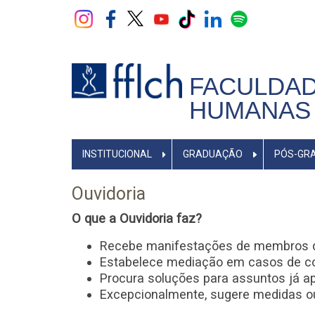
Pular
para
o
conteúdo
principal
FACULDAD
HUMANAS 
NAVEGADOR
INSTITUCIONAL
GRADUAÇÃO
PÓS-GR
PRINCIPAL
Ouvidoria
O que a Ouvidoria faz?
Recebe manifestações de membros d
Estabelece mediação em casos de con
Procura soluções para assuntos já a
Excepcionalmente, sugere medidas ou