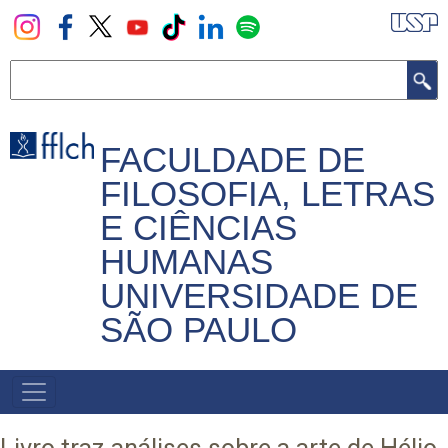
Pular
para
o
Buscar
conteúdo
principal
FACULDADE DE
FILOSOFIA, LETRAS
E CIÊNCIAS
HUMANAS
UNIVERSIDADE DE
SÃO PAULO
NAVEGADOR
PRINCIPAL