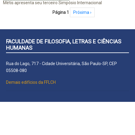
Métis apresenta seu terceiro Simpósio Internacional
Paginação
Página 1
Próxima página
Próxima ›
FACULDADE DE FILOSOFIA, LETRAS E CIÊNCIAS
HUMANAS
Rua do Lago, 717 - Cidade Universitária, São Paulo-SP, CEP
05508-080
Demais edifícios da FFLCH