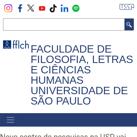
Pular
para
o
Buscar
conteúdo
principal
FACULDADE DE
FILOSOFIA, LETRAS
E CIÊNCIAS
HUMANAS
UNIVERSIDADE DE
SÃO PAULO
NAVEGADOR
PRINCIPAL