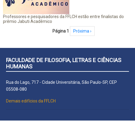
Professores e pesquisadores da FFLCH estão entre finalistas do
prêmio Jabuti Acadêmico
Paginação
Página 1
Próxima página
Próxima ›
FACULDADE DE FILOSOFIA, LETRAS E CIÊNCIAS
HUMANAS
Rua do Lago, 717 - Cidade Universitária, São Paulo-SP, CEP
05508-080
Demais edifícios da FFLCH