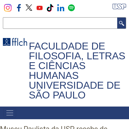
Pular
para
o
Buscar
conteúdo
principal
FACULDADE DE
FILOSOFIA, LETRAS
E CIÊNCIAS
HUMANAS
UNIVERSIDADE DE
SÃO PAULO
NAVEGADOR
PRINCIPAL