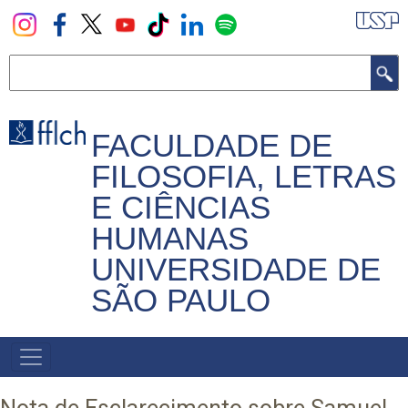
Pular
para
o
Buscar
conteúdo
principal
FACULDADE DE
FILOSOFIA, LETRAS
E CIÊNCIAS
HUMANAS
UNIVERSIDADE DE
SÃO PAULO
NAVEGADOR
PRINCIPAL