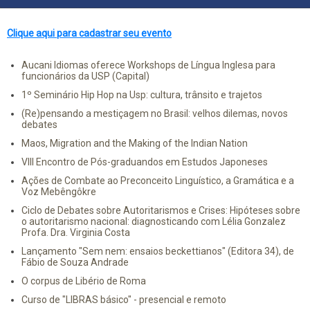
Clique aqui para cadastrar seu evento
Aucani Idiomas oferece Workshops de Língua Inglesa para
funcionários da USP (Capital)
1º Seminário Hip Hop na Usp: cultura, trânsito e trajetos
(Re)pensando a mestiçagem no Brasil: velhos dilemas, novos
debates
Maos, Migration and the Making of the Indian Nation
VIII Encontro de Pós-graduandos em Estudos Japoneses
Ações de Combate ao Preconceito Linguístico, a Gramática e a
Voz Mebêngôkre
Ciclo de Debates sobre Autoritarismos e Crises: Hipóteses sobre
o autoritarismo nacional: diagnosticando com Lélia Gonzalez
Profa. Dra. Virginia Costa
Lançamento "Sem nem: ensaios beckettianos" (Editora 34), de
Fábio de Souza Andrade
O corpus de Libério de Roma
Curso de "LIBRAS básico" - presencial e remoto