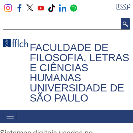
Pular
para
o
Buscar
conteúdo
principal
FACULDADE DE
FILOSOFIA, LETRAS
E CIÊNCIAS
HUMANAS
UNIVERSIDADE DE
SÃO PAULO
NAVEGADOR
PRINCIPAL