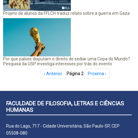
Projeto de alunos da FFLCH traduz relato sobre a guerra em Gaza
Por que países disputam o direito de sediar uma Copa do Mundo?
Pesquisa da USP investiga interesses por trás do evento
Paginação
Página anterior
‹ Anterior
Página 2
Próxima página
Próxima ›
FACULDADE DE FILOSOFIA, LETRAS E CIÊNCIAS
HUMANAS
Rua do Lago, 717 - Cidade Universitária, São Paulo-SP, CEP
05508-080