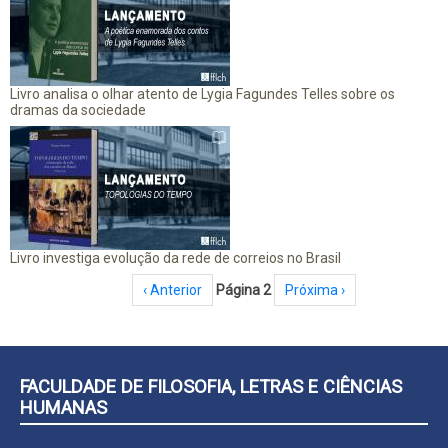
Livro analisa o olhar atento de Lygia Fagundes Telles sobre os
dramas da sociedade
Livro investiga evolução da rede de correios no Brasil
Paginação
Página anterior
‹ Anterior
Página 2
Próxima página
Próxima ›
FACULDADE DE FILOSOFIA, LETRAS E CIÊNCIAS
HUMANAS