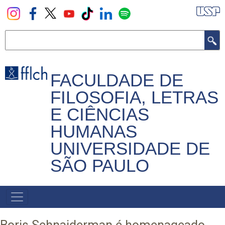
Pular
para
o
Buscar
conteúdo
principal
FACULDADE DE
FILOSOFIA, LETRAS
E CIÊNCIAS
HUMANAS
UNIVERSIDADE DE
SÃO PAULO
NAVEGADOR
PRINCIPAL