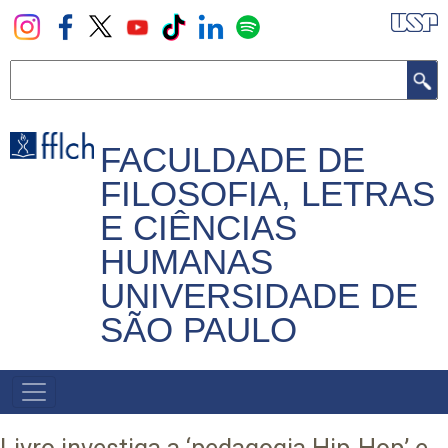
Pular
para
o
Buscar
conteúdo
principal
FACULDADE DE
FILOSOFIA, LETRAS
E CIÊNCIAS
HUMANAS
UNIVERSIDADE DE
SÃO PAULO
NAVEGADOR
PRINCIPAL