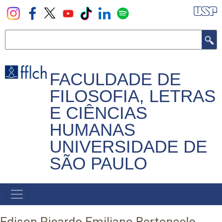
Pular
para
o
Buscar
conteúdo
principal
FACULDADE DE
FILOSOFIA, LETRAS
E CIÊNCIAS
HUMANAS
UNIVERSIDADE DE
SÃO PAULO
NAVEGADOR
PRINCIPAL