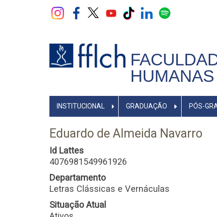
Pular
para
o
conteúdo
principal
FACULDAD
HUMANAS 
NAVEGADOR
INSTITUCIONAL
GRADUAÇÃO
PÓS-GR
PRINCIPAL
Eduardo de Almeida Navarro
Id Lattes
4076981549961926
Departamento
Letras Clássicas e Vernáculas
Situação Atual
Ativos