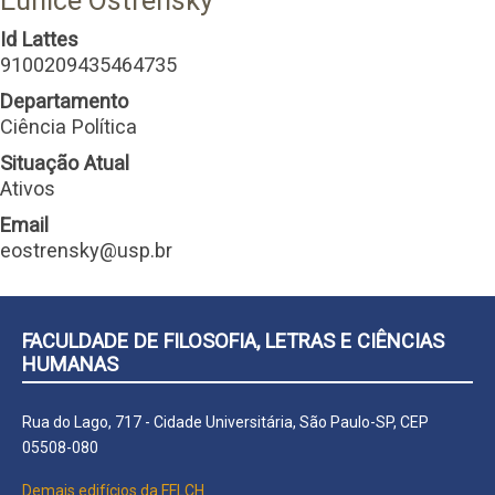
Eunice Ostrensky
Id Lattes
9100209435464735
Departamento
Ciência Política
Situação Atual
Ativos
Email
eostrensky@usp.br
FACULDADE DE FILOSOFIA, LETRAS E CIÊNCIAS
HUMANAS
Rua do Lago, 717 - Cidade Universitária, São Paulo-SP, CEP
05508-080
Demais edifícios da FFLCH