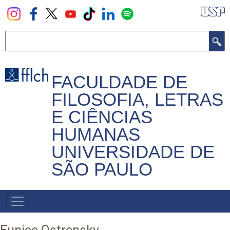
Pular
para
o
Buscar
conteúdo
principal
FACULDADE DE
FILOSOFIA, LETRAS
E CIÊNCIAS
HUMANAS
UNIVERSIDADE DE
SÃO PAULO
NAVEGADOR
PRINCIPAL