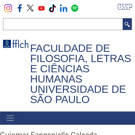
Pular
para
o
Buscar
conteúdo
principal
FACULDADE DE
FILOSOFIA, LETRAS
E CIÊNCIAS
HUMANAS
UNIVERSIDADE DE
SÃO PAULO
NAVEGADOR
PRINCIPAL