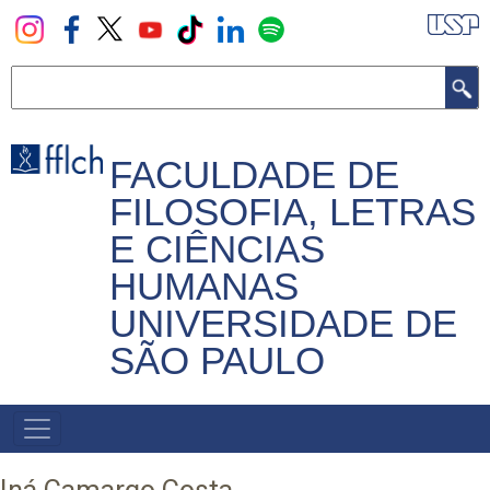
Pular
para
o
Buscar
conteúdo
principal
FACULDADE DE
FILOSOFIA, LETRAS
E CIÊNCIAS
HUMANAS
UNIVERSIDADE DE
SÃO PAULO
NAVEGADOR
PRINCIPAL