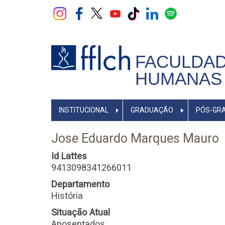
Pular
para
o
conteúdo
principal
FACULDAD
HUMANAS 
NAVEGADOR
INSTITUCIONAL
GRADUAÇÃO
PÓS-GR
PRINCIPAL
Jose Eduardo Marques Mauro
Id Lattes
9413098341266011
Departamento
História
Situação Atual
Aposentados