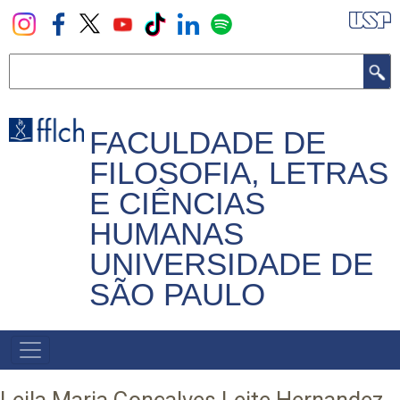
Pular
para
o
Buscar
conteúdo
principal
FACULDADE DE
FILOSOFIA, LETRAS
E CIÊNCIAS
HUMANAS
UNIVERSIDADE DE
SÃO PAULO
NAVEGADOR
PRINCIPAL