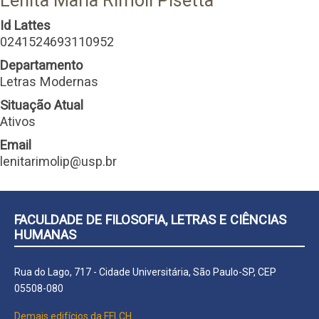
Lenita Maria Rimoli Pisetta
Id Lattes
0241524693110952
Departamento
Letras Modernas
Situação Atual
Ativos
Email
lenitarimolip@usp.br
FACULDADE DE FILOSOFIA, LETRAS E CIÊNCIAS
HUMANAS
Rua do Lago, 717 - Cidade Universitária, São Paulo-SP, CEP
05508-080
Demais edifícios da FFLCH