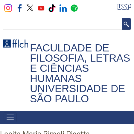
Pular
para
o
Buscar
conteúdo
principal
FACULDADE DE
FILOSOFIA, LETRAS
E CIÊNCIAS
HUMANAS
UNIVERSIDADE DE
SÃO PAULO
NAVEGADOR
PRINCIPAL