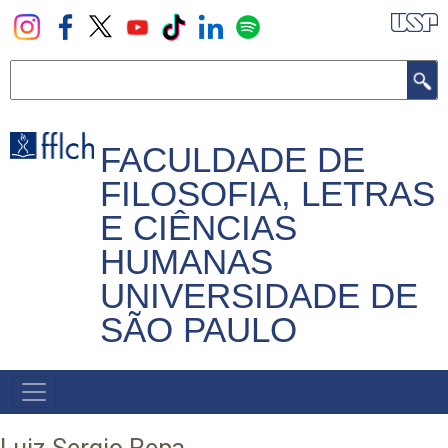
Pular
para
o
Buscar
conteúdo
principal
FACULDADE DE
FILOSOFIA, LETRAS
E CIÊNCIAS
HUMANAS
UNIVERSIDADE DE
SÃO PAULO
NAVEGADOR
PRINCIPAL