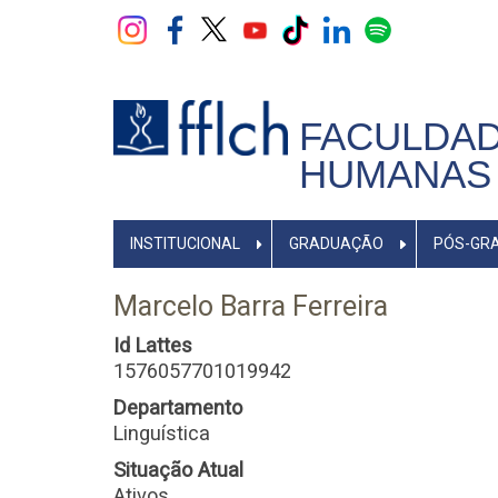
Pular
para
o
conteúdo
principal
FACULDAD
HUMANAS 
NAVEGADOR
INSTITUCIONAL
GRADUAÇÃO
PÓS-GR
PRINCIPAL
Marcelo Barra Ferreira
Id Lattes
1576057701019942
Departamento
Linguística
Situação Atual
Ativos