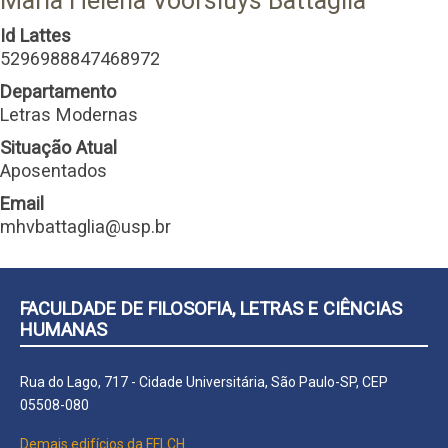
Maria Helena Voorsluys Battaglia
Id Lattes
5296988847468972
Departamento
Letras Modernas
Situação Atual
Aposentados
Email
mhvbattaglia@usp.br
FACULDADE DE FILOSOFIA, LETRAS E CIÊNCIAS
HUMANAS
Rua do Lago, 717 - Cidade Universitária, São Paulo-SP, CEP
05508-080
Demais edifícios da FFLCH