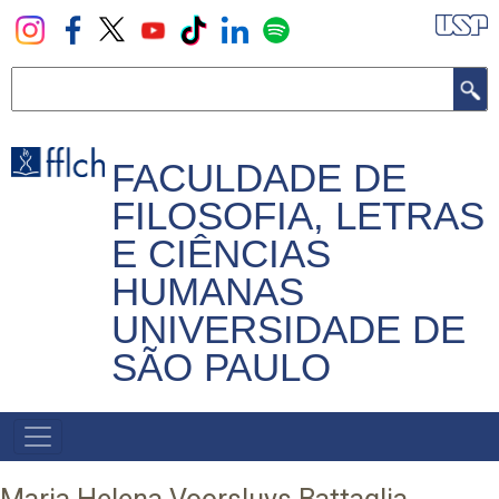
Pular
para
o
Buscar
conteúdo
principal
FACULDADE DE
FILOSOFIA, LETRAS
E CIÊNCIAS
HUMANAS
UNIVERSIDADE DE
SÃO PAULO
NAVEGADOR
PRINCIPAL