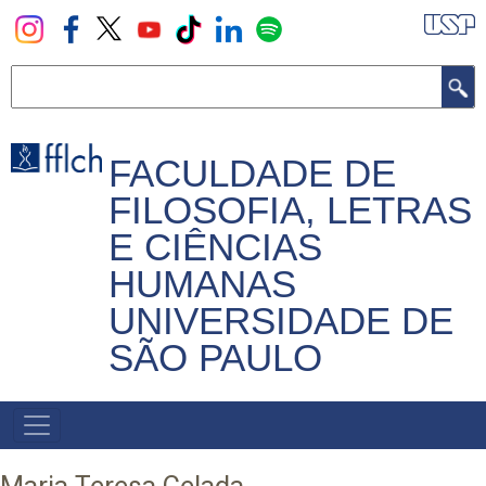
Pular
para
o
Buscar
conteúdo
principal
FACULDADE DE
FILOSOFIA, LETRAS
E CIÊNCIAS
HUMANAS
UNIVERSIDADE DE
SÃO PAULO
NAVEGADOR
PRINCIPAL