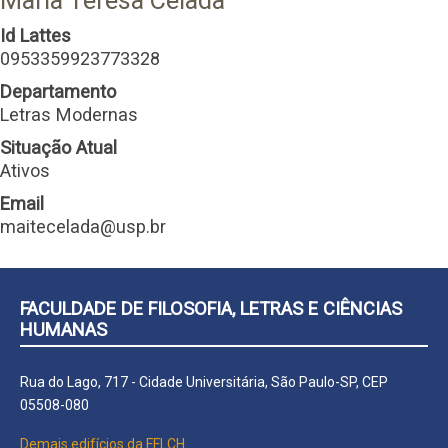
Maria Teresa Celada
Id Lattes
0953359923773328
Departamento
Letras Modernas
Situação Atual
Ativos
Email
maitecelada@usp.br
FACULDADE DE FILOSOFIA, LETRAS E CIÊNCIAS
HUMANAS
Rua do Lago, 717 - Cidade Universitária, São Paulo-SP, CEP
05508-080
Demais edifícios da FFLCH