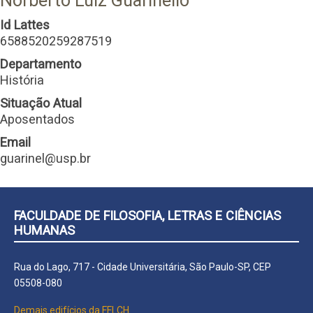
Norberto Luiz Guarinello
Id Lattes
6588520259287519
Departamento
História
Situação Atual
Aposentados
Email
guarinel@usp.br
FACULDADE DE FILOSOFIA, LETRAS E CIÊNCIAS
HUMANAS
Rua do Lago, 717 - Cidade Universitária, São Paulo-SP, CEP
05508-080
Demais edifícios da FFLCH