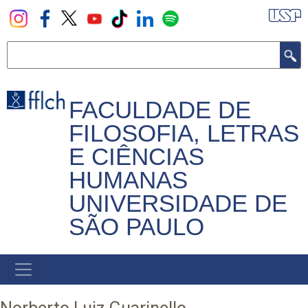
Pular
para
o
Buscar
conteúdo
principal
FACULDADE DE
FILOSOFIA, LETRAS
E CIÊNCIAS
HUMANAS
UNIVERSIDADE DE
SÃO PAULO
NAVEGADOR
PRINCIPAL