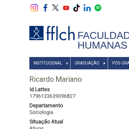
Pular
para
o
conteúdo
principal
FACULDAD
HUMANAS 
NAVEGADOR
INSTITUCIONAL
GRADUAÇÃO
PÓS-GR
PRINCIPAL
Ricardo Mariano
Id Lattes
1796133639096827
Departamento
Sociologia
Situação Atual
Ativos