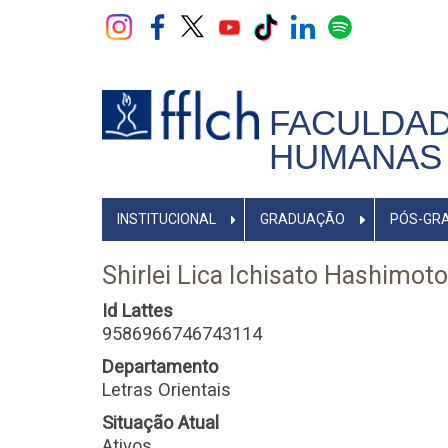
Pular
para
o
conteúdo
principal
FACULDAD
HUMANAS 
NAVEGADOR
INSTITUCIONAL
GRADUAÇÃO
PÓS-GR
PRINCIPAL
Shirlei Lica Ichisato Hashimoto
Id Lattes
9586966746743114
Departamento
Letras Orientais
Situação Atual
Ativos