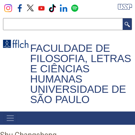
Pular
para
o
Buscar
conteúdo
principal
FACULDADE DE
FILOSOFIA, LETRAS
E CIÊNCIAS
HUMANAS
UNIVERSIDADE DE
SÃO PAULO
NAVEGADOR
PRINCIPAL