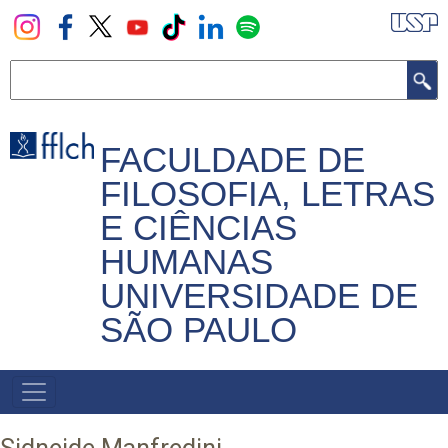
Pular
para
o
Buscar
conteúdo
principal
FACULDADE DE
FILOSOFIA, LETRAS
E CIÊNCIAS
HUMANAS
UNIVERSIDADE DE
SÃO PAULO
NAVEGADOR
PRINCIPAL