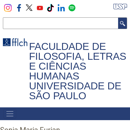
Pular
para
o
Buscar
conteúdo
principal
FACULDADE DE
FILOSOFIA, LETRAS
E CIÊNCIAS
HUMANAS
UNIVERSIDADE DE
SÃO PAULO
NAVEGADOR
PRINCIPAL