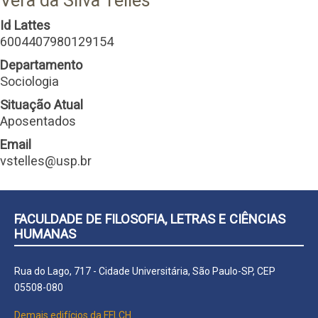
Vera da Silva Telles
Id Lattes
6004407980129154
Departamento
Sociologia
Situação Atual
Aposentados
Email
vstelles@usp.br
FACULDADE DE FILOSOFIA, LETRAS E CIÊNCIAS
HUMANAS
Rua do Lago, 717 - Cidade Universitária, São Paulo-SP, CEP
05508-080
Demais edifícios da FFLCH