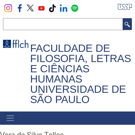
Pular
para
o
Buscar
conteúdo
principal
FACULDADE DE
FILOSOFIA, LETRAS
E CIÊNCIAS
HUMANAS
UNIVERSIDADE DE
SÃO PAULO
NAVEGADOR
PRINCIPAL