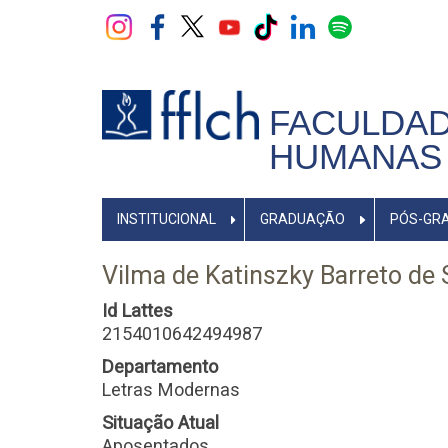
Pular
para
o
conteúdo
principal
FACULDAD
HUMANAS 
NAVEGADOR
INSTITUCIONAL
GRADUAÇÃO
PÓS-GR
PRINCIPAL
Vilma de Katinszky Barreto de
Id Lattes
2154010642494987
Departamento
Letras Modernas
Situação Atual
Aposentados