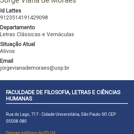
Jorge Viana de Moraes
Id Lattes
9123514191429098
Departamento
Letras Clássicas e Vernáculas
Situação Atual
Ativos
Email
jorgevianademoraes@usp.br
FACULDADE DE FILOSOFIA, LETRAS E CIÊNCIAS
HUMANAS
Rua do Lago, 717 - Cidade Universitária, São Paulo-SP, CEP
05508-080
Demais edifícios da FFLCH