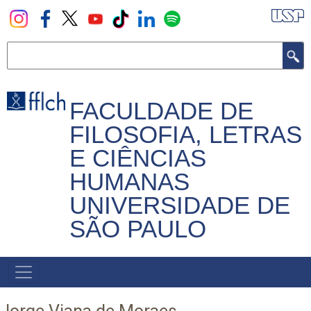
Pular
para
o
Buscar
conteúdo
principal
FACULDADE DE
FILOSOFIA, LETRAS
E CIÊNCIAS
HUMANAS
UNIVERSIDADE DE
SÃO PAULO
NAVEGADOR
PRINCIPAL