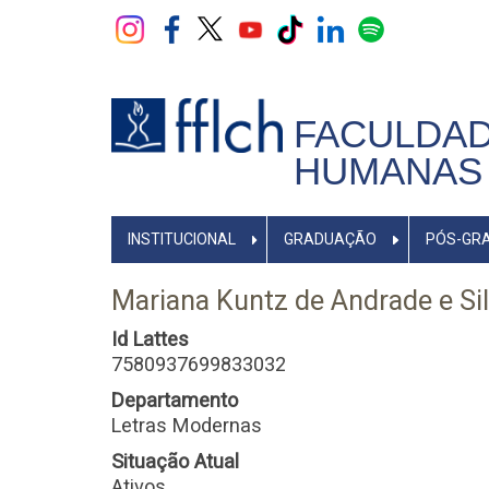
Pular
para
o
conteúdo
principal
FACULDAD
HUMANAS 
NAVEGADOR
INSTITUCIONAL
GRADUAÇÃO
PÓS-GR
PRINCIPAL
Mariana Kuntz de Andrade e Si
Id Lattes
7580937699833032
Departamento
Letras Modernas
Situação Atual
Ativos