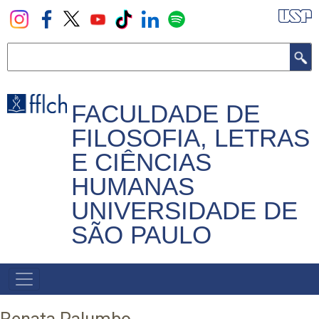
Pular
para
o
Buscar
conteúdo
principal
FACULDADE DE
FILOSOFIA, LETRAS
E CIÊNCIAS
HUMANAS
UNIVERSIDADE DE
SÃO PAULO
NAVEGADOR
PRINCIPAL