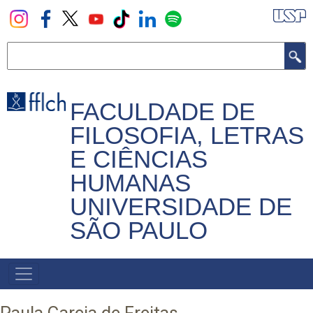
Pular
para
o
Buscar
conteúdo
principal
FACULDADE DE
FILOSOFIA, LETRAS
E CIÊNCIAS
HUMANAS
UNIVERSIDADE DE
SÃO PAULO
NAVEGADOR
PRINCIPAL