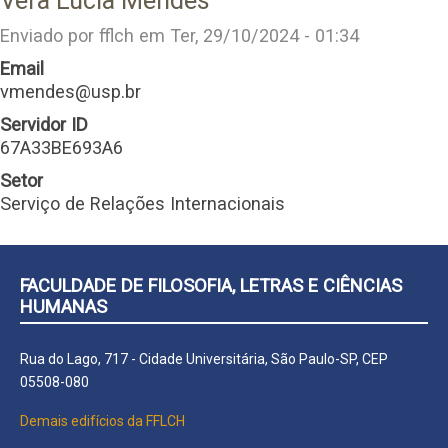
Vera Lúcia Mendes
Enviado por
fflch
em
Ter, 29/10/2024 - 01:34
Email
vmendes@usp.br
Servidor ID
67A33BE693A6
Setor
Serviço de Relações Internacionais
FACULDADE DE FILOSOFIA, LETRAS E CIÊNCIAS
HUMANAS
Rua do Lago, 717 - Cidade Universitária, São Paulo-SP, CEP
05508-080
Demais edifícios da FFLCH