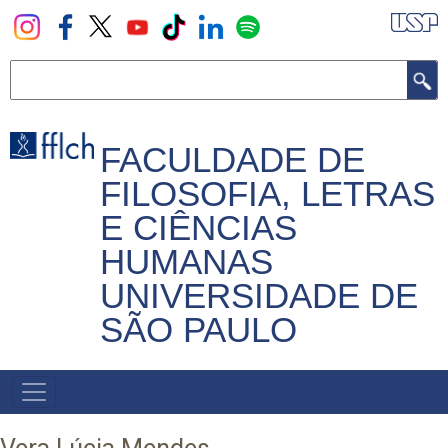
Pular
para
o
Buscar
conteúdo
principal
FACULDADE DE
FILOSOFIA, LETRAS
E CIÊNCIAS
HUMANAS
UNIVERSIDADE DE
SÃO PAULO
NAVEGADOR
PRINCIPAL