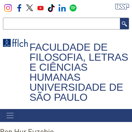
Pular
para
o
Buscar
conteúdo
principal
FACULDADE DE
FILOSOFIA, LETRAS
E CIÊNCIAS
HUMANAS
UNIVERSIDADE DE
SÃO PAULO
NAVEGADOR
PRINCIPAL