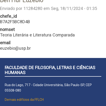
Ben Hur Euzebio
Enviado por
11284280
em
Seg, 18/11/2024 - 01:35
chefe_id
B7A2F5BC8D4B
nomset
Teoria Literária e Literatura Comparada
email
euzebio@usp.br
FACULDADE DE FILOSOFIA, LETRAS E CIÊNCIAS
HUMANAS
Rua do Lago, 717 - Cidade Universitária, São Paulo-SP, CEP
05508-080
Demais edifícios da FFLCH