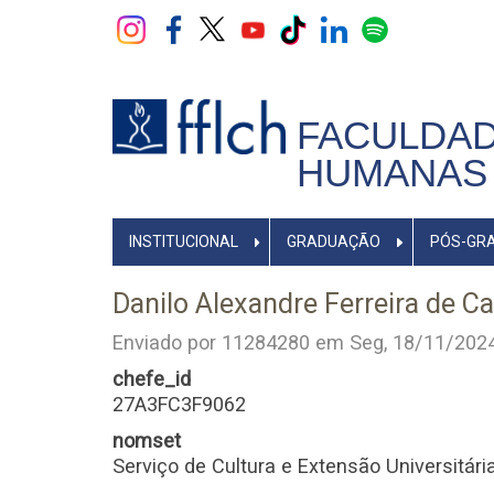
Pular
para
o
conteúdo
principal
FACULDAD
HUMANAS 
NAVEGADOR
INSTITUCIONAL
GRADUAÇÃO
PÓS-GR
PRINCIPAL
Danilo Alexandre Ferreira de 
Enviado por
11284280
em
Seg, 18/11/2024
chefe_id
27A3FC3F9062
nomset
Serviço de Cultura e Extensão Universitári