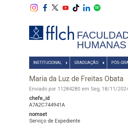
Pular
para
o
conteúdo
principal
FACULDAD
HUMANAS 
NAVEGADOR
INSTITUCIONAL
GRADUAÇÃO
PÓS-GR
PRINCIPAL
Maria da Luz de Freitas Obata
Enviado por
11284280
em
Seg, 18/11/2024
chefe_id
A7A2C744941A
nomset
Serviço de Expediente