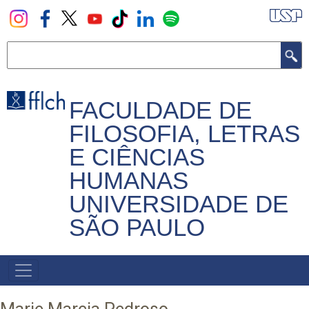
Pular
para
o
Buscar
conteúdo
principal
FACULDADE DE
FILOSOFIA, LETRAS
E CIÊNCIAS
HUMANAS
UNIVERSIDADE DE
SÃO PAULO
NAVEGADOR
PRINCIPAL