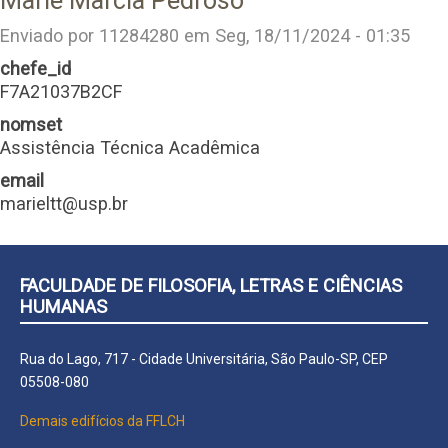
Marie Marcia Pedroso
Enviado por
11284280
em
Seg, 18/11/2024 - 01:35
chefe_id
F7A21037B2CF
nomset
Assistência Técnica Acadêmica
email
marieltt@usp.br
FACULDADE DE FILOSOFIA, LETRAS E CIÊNCIAS
HUMANAS
Rua do Lago, 717 - Cidade Universitária, São Paulo-SP, CEP
05508-080
Demais edifícios da FFLCH