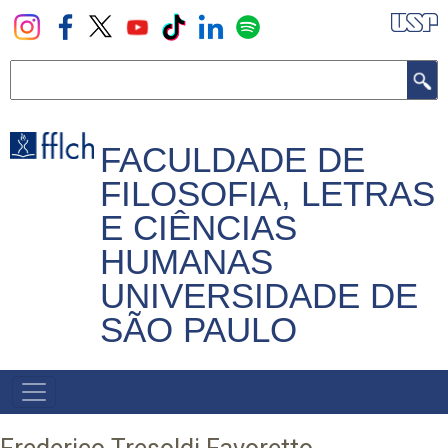
Pular
para
o
Buscar
conteúdo
principal
FACULDADE DE
FILOSOFIA, LETRAS
E CIÊNCIAS
HUMANAS
UNIVERSIDADE DE
SÃO PAULO
NAVEGADOR
PRINCIPAL