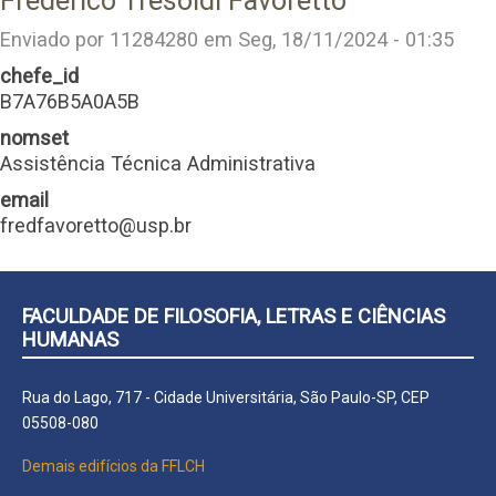
Frederico Tresoldi Favoretto
Enviado por
11284280
em
Seg, 18/11/2024 - 01:35
chefe_id
B7A76B5A0A5B
nomset
Assistência Técnica Administrativa
email
fredfavoretto@usp.br
FACULDADE DE FILOSOFIA, LETRAS E CIÊNCIAS
HUMANAS
Rua do Lago, 717 - Cidade Universitária, São Paulo-SP, CEP
05508-080
Demais edifícios da FFLCH