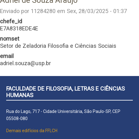
Adriel de Souza Araujo
Enviado por
11284280
em
Sex, 28/03/2025 - 01:37
chefe_id
E7A8318EDE4E
nomset
Setor de Zeladoria Filosofia e Ciências Sociais
email
adriel.souza@usp.br
FACULDADE DE FILOSOFIA, LETRAS E CIÊNCIAS
HUMANAS
Rua do Lago, 717 - Cidade Universitária, São Paulo-SP, CEP
05508-080
Demais edifícios da FFLCH