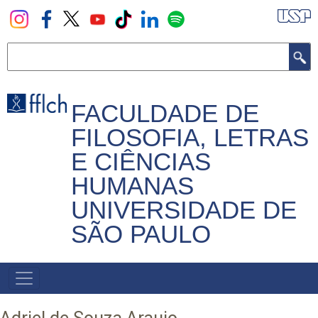
Pular
para
o
Buscar
conteúdo
principal
FACULDADE DE
FILOSOFIA, LETRAS
E CIÊNCIAS
HUMANAS
UNIVERSIDADE DE
SÃO PAULO
NAVEGADOR
PRINCIPAL