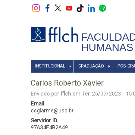
Pular
para
o
conteúdo
principal
FACULDAD
HUMANAS 
NAVEGADOR
INSTITUCIONAL
GRADUAÇÃO
PÓS-GR
PRINCIPAL
Carlos Roberto Xavier
Enviado por
fflch
em
Ter, 25/07/2023 - 15:
Email
ccglarme@usp.br
Servidor ID
97A34E4B2A49