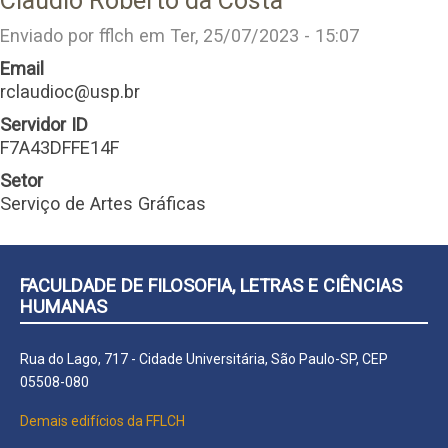
Claudio Roberto da Costa
Enviado por
fflch
em
Ter, 25/07/2023 - 15:07
Email
rclaudioc@usp.br
Servidor ID
F7A43DFFE14F
Setor
Serviço de Artes Gráficas
FACULDADE DE FILOSOFIA, LETRAS E CIÊNCIAS
HUMANAS
Rua do Lago, 717 - Cidade Universitária, São Paulo-SP, CEP
05508-080
Demais edifícios da FFLCH