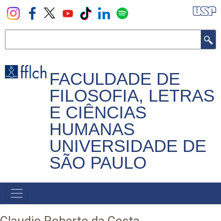
Pular
para
o
Buscar
conteúdo
principal
FACULDADE DE
FILOSOFIA, LETRAS
E CIÊNCIAS
HUMANAS
UNIVERSIDADE DE
SÃO PAULO
NAVEGADOR
PRINCIPAL