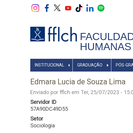
Pular
para
o
conteúdo
principal
FACULDAD
HUMANAS 
NAVEGADOR
INSTITUCIONAL
GRADUAÇÃO
PÓS-GR
PRINCIPAL
Edmara Lucia de Souza Lima
Enviado por
fflch
em
Ter, 25/07/2023 - 15:
Servidor ID
57A90DC49D55
Setor
Sociologia