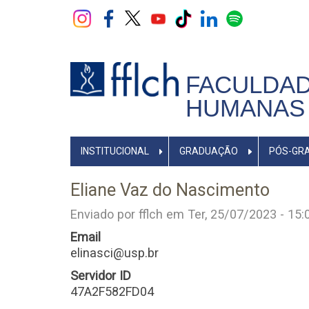
Pular
para
o
conteúdo
principal
FACULDAD
HUMANAS 
NAVEGADOR
INSTITUCIONAL
GRADUAÇÃO
PÓS-GR
PRINCIPAL
Eliane Vaz do Nascimento
Enviado por
fflch
em
Ter, 25/07/2023 - 15:
Email
elinasci@usp.br
Servidor ID
47A2F582FD04