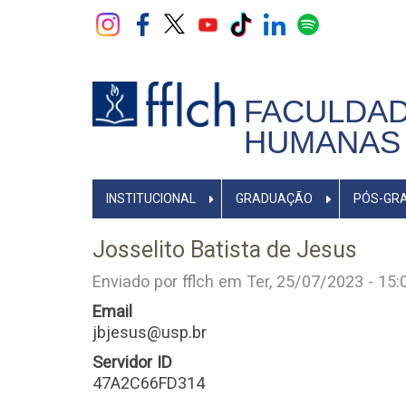
Pular
para
o
conteúdo
principal
FACULDAD
HUMANAS 
NAVEGADOR
INSTITUCIONAL
GRADUAÇÃO
PÓS-GR
PRINCIPAL
Josselito Batista de Jesus
Enviado por
fflch
em
Ter, 25/07/2023 - 15:
Email
jbjesus@usp.br
Servidor ID
47A2C66FD314