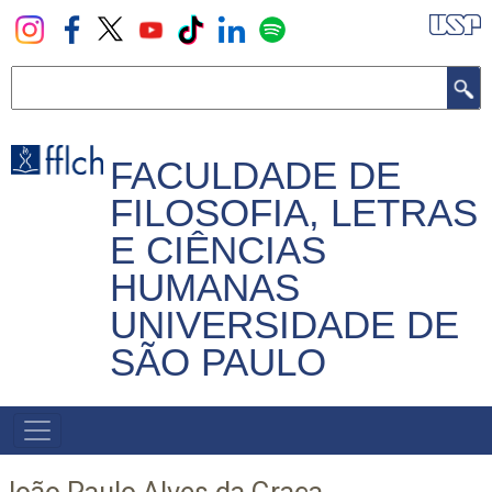
Pular
para
o
Buscar
conteúdo
principal
FACULDADE DE
FILOSOFIA, LETRAS
E CIÊNCIAS
HUMANAS
UNIVERSIDADE DE
SÃO PAULO
NAVEGADOR
PRINCIPAL